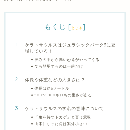
もくじ
[
]
とじる
ケラトサウルスはジュラシックパーク3に登
場している！
茂みの中から赤い恐竜がやってくる
でも登場するのは一瞬だけ
体長や体重などの大きさは？
体長は約6メートル
500〜1000キロもの重さがある
ケラトサウルスの学名の意味について
「角を持つトカゲ」と言う意味
由来になった角は案外小さい