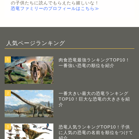
の子供たちに読んでもらえたら嬉しいな！
恐竜ファミリーのプロフィールはこちら≫
人気ページランキング
1
肉食恐竜最強ランキングTOP10！
一番強い恐竜の順位を紹介
2
一番大きい最大の恐竜ランキング
TOP10！巨大な恐竜の大きさを紹
介
3
恐竜人気ランキングTOP10！子供
に人気の恐竜の名前を順位をつけて
紹介