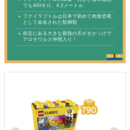
でも400キロ、4.2メートル
フクイラプトルは日本で初めて肉食恐竜
として命名された獣脚類
前足にある大きな親指の爪がきかっけで
アロサウルス仲間入り！