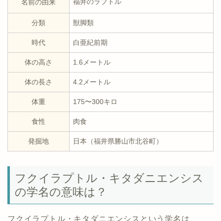
福井のラプトル
名前の由来
分類
獣脚類
時代
白亜紀前期
体の高さ
1.6メートル
体の長さ
4.2メートル
体重
175〜300キロ
食性
肉食
発掘地
日本（福井県勝山市北谷町）
フクイラプトル・キタダニエンシス
の学名の意味は？
フクイラプトル・キタダニエンシスという学名は、