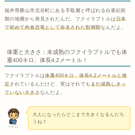
福井県勝山市北谷町にある手取層と呼ばれる白亜紀前
期の地層から発見されたんだ。フクイラプトルは
日本
で初めて肉食恐竜として命名された獣脚類
なんだよ。
体重と大きさ：未成熟のフクイラプトルでも体
重400キロ、体長4.2メートル！
フクイラプトルは
体重
400
キロ、体長
4.2
メートルと推
定
されているんだけど、実はそれでも
まだ成熟しきっ
ていない大きさ
なんだよ。
大人になったらどこまで大きくなるんだろ
うね？
りゅうじ