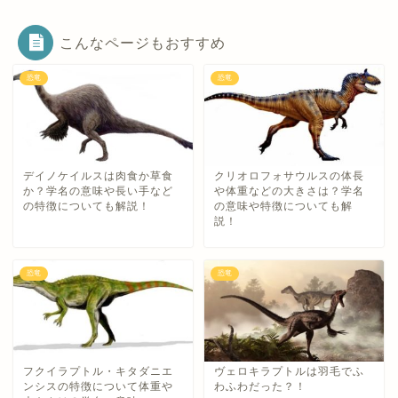
こんなページもおすすめ
恐竜
恐竜
デイノケイルスは肉食か草食
クリオロフォサウルスの体長
か？学名の意味や長い手など
や体重などの大きさは？学名
の特徴についても解説！
の意味や特徴についても解
説！
恐竜
恐竜
フクイラプトル・キタダニエ
ヴェロキラプトルは羽毛でふ
ンシスの特徴について体重や
わふわだった？！