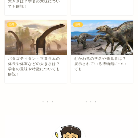
大きさは？学名の意味につい
ても解説！
恐竜
恐竜
パタゴティタン・マヨラムの
むかわ竜の学名や発見者は？
体長や体重などの大きさは？
展示されている博物館につい
学名の意味や特徴についても
ても
解説！