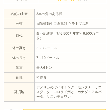
名前の由来
3本の角のある顔
分類
周飾頭類亜目角竜類 ケラトプス科
白亜紀後期（約6,800万年前～6,500万年
時代
前）
体の高さ
2～3メートル
体の長さ
7～10メートル
体重
最大6トン
食性
植物食
アメリカのワイオミング、モンタナ、サウ
発掘地
スダコタ、コロラド州と、カナダ・アルバ
ータ、サスカチェワン