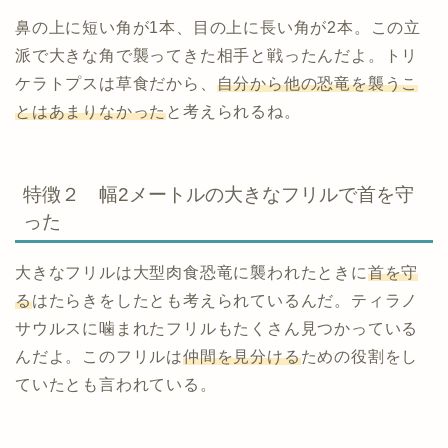
鼻の上に短い角が
1
本、目の上に長い角が
2
本。この立
派で大きな角で襲ってきた相手と戦ったんだよ。トリ
ケラトプスは草食だから、
自分から他の恐竜を襲うこ
とはあまりなかった
と考えられるね。
特徴２ 幅2メートルの大きなフリルで首を守
った
大きなフリルは大型肉食恐竜に襲われたときに
首を守
る
はたらきをしたとも考えられているんだ。ティラノ
サウルスに噛まれたフリルもたくさん見つかっている
んだよ。このフリルは
仲間を見分ける
ための役割をし
ていたとも言われている。